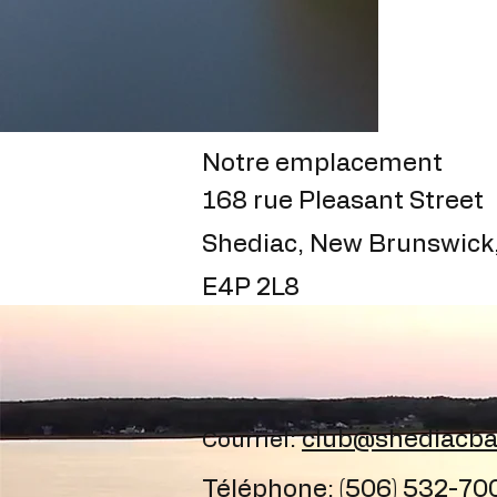
Notre emplacement
168 rue Pleasant Street
Shediac, New Brunswick
E4P 2L8
:
club@shediacba
Courriel
Téléphone: (506) 532-70