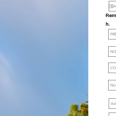
Rema
h.