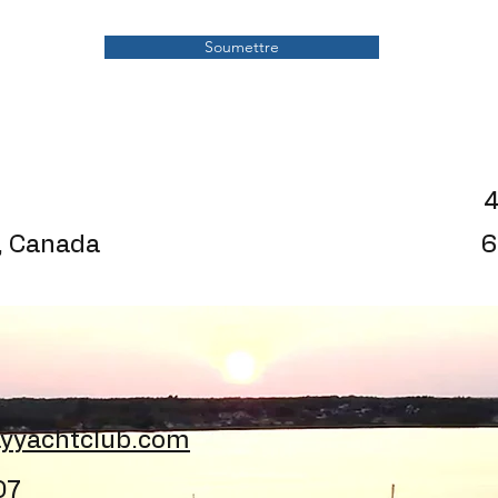
Soumettre
4
, Canada
6
yyachtclub.com
07